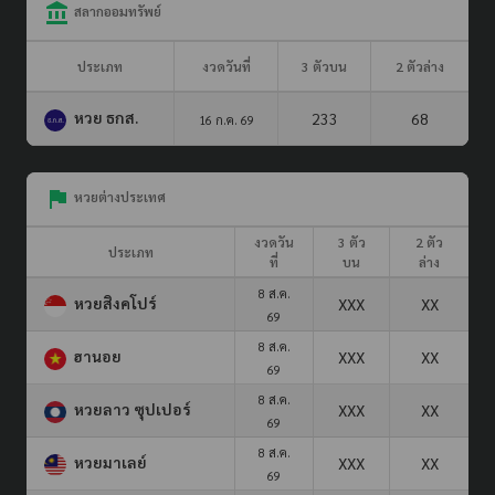
สลากออมทรัพย์
ประเภท
งวดวันที่
3 ตัวบน
2 ตัวล่าง
หวย ธกส.
233
68
16 ก.ค. 69
หวยต่างประเทศ
งวดวัน
3 ตัว
2 ตัว
ประเภท
ที่
บน
ล่าง
8 ส.ค.
หวยสิงคโปร์
XXX
XX
69
8 ส.ค.
ฮานอย
XXX
XX
69
8 ส.ค.
หวยลาว ซุปเปอร์
XXX
XX
69
8 ส.ค.
หวยมาเลย์
XXX
XX
69